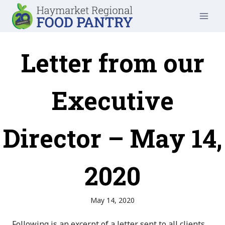
Skip
to
content
Letter from our
Executive
Director – May 14,
2020
May 14, 2020
Following is an excerpt of a letter sent to all clients.